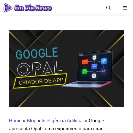
Pular
Me
para
o
conteúdo
Home
»
Blog
»
Inteligência Artificial
»
Google
apresenta Opal como experimento para criar