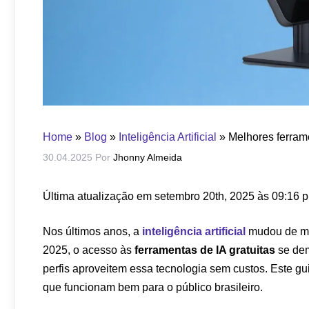
Home
»
Blog
»
Inteligência Artificial
»
Melhores ferrame
30.04.2025
Por
Jhonny Almeida
Última atualização em setembro 20th, 2025 às 09:16 
Nos últimos anos, a
inteligência artificial
mudou de m
2025, o acesso às
ferramentas de IA gratuitas
se dem
perfis aproveitem essa tecnologia sem custos. Este g
que funcionam bem para o público brasileiro.