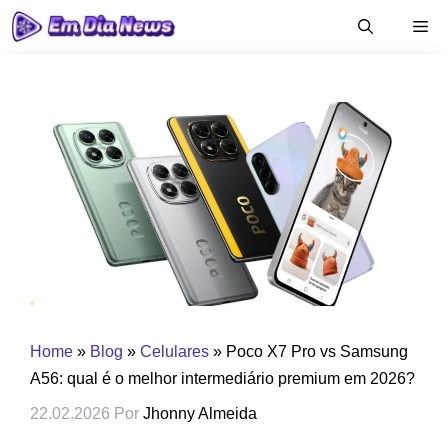
Pular
Me
para
o
conteúdo
Home
»
Blog
»
Celulares
»
Poco X7 Pro vs Samsung
A56: qual é o melhor intermediário premium em 2026?
22.02.2026
Por
Jhonny Almeida