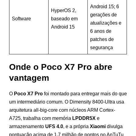
Android 15; 6
HyperOS 2,
gerações de
Software
baseado em
atualizações e
Android 15
6 anos de
patches de
segurança
Onde o Poco X7 Pro abre
vantagem
O
Poco X7 Pro
foi montado para entregar mais do que
um intermediário comum. O Dimensity 8400-Ultra usa
arquitetura all-big-core com núcleos ARM Cortex-
A725, trabalha com memória
LPDDR5X
e
armazenamento
UFS 4.0
, e a própria
Xiaomi
divulga
pontuação acima de 1,7 milhão de pontos no AnTuTu