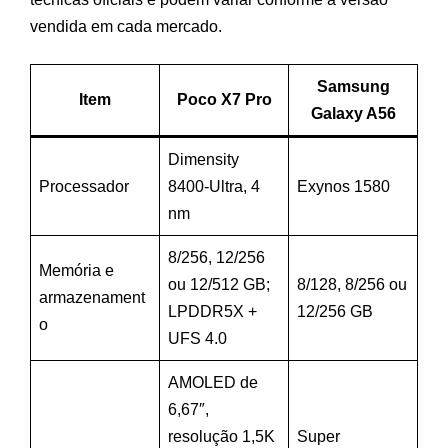
vendida em cada mercado.
Samsung
Item
Poco X7 Pro
Galaxy A56
Dimensity
Processador
8400-Ultra, 4
Exynos 1580
nm
8/256, 12/256
Memória e
ou 12/512 GB;
8/128, 8/256 ou
armazenament
LPDDR5X +
12/256 GB
o
UFS 4.0
AMOLED de
6,67″,
resolução 1,5K
Super