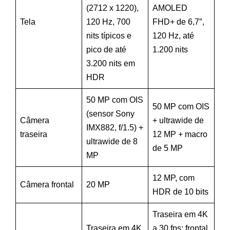
(2712 x 1220),
AMOLED
Tela
120 Hz, 700
FHD+ de 6,7″,
nits típicos e
120 Hz, até
pico de até
1.200 nits
3.200 nits em
HDR
50 MP com OIS
50 MP com OIS
(sensor Sony
Câmera
+ ultrawide de
IMX882, f/1.5) +
traseira
12 MP + macro
ultrawide de 8
de 5 MP
MP
12 MP, com
Câmera frontal
20 MP
HDR de 10 bits
Traseira em 4K
Traseira em 4K
a 30 fps; frontal