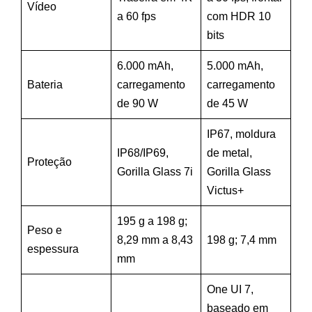
Vídeo
a 60 fps
com HDR 10
bits
6.000 mAh,
5.000 mAh,
Bateria
carregamento
carregamento
de 90 W
de 45 W
IP67, moldura
IP68/IP69,
de metal,
Proteção
Gorilla Glass 7i
Gorilla Glass
Victus+
195 g a 198 g;
Peso e
8,29 mm a 8,43
198 g; 7,4 mm
espessura
mm
One UI 7,
baseado em